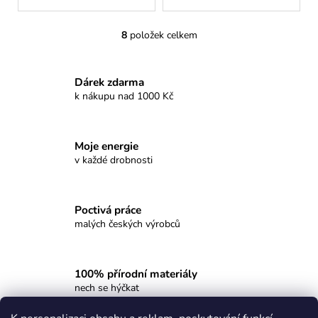
8
položek celkem
O
v
l
Dárek zdarma
á
k nákupu nad 1000 Kč
d
a
c
Moje energie
í
v každé drobnosti
p
r
v
Poctivá práce
k
malých českých výrobců
y
v
ý
p
100% přírodní materiály
nech se hýčkat
i
s