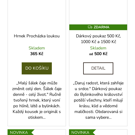
ZDARMA
Z
D
Hrnek Procházka loukou
Dárkový poukaz 500 Kč,
A
R
1000 Kč a 1500 Kč
M
Skladem
Skladem
A
365 Kč
500 Kč
od
DO KOŠÍKU
DETAIL
„Malý šálek čaje může
„Daruj radost, která zahřeje
změnit celý den. Šálek čaje
u srdce." Dárkový poukaz
denně - celý život." Ručně
do Bylinkového království
tvořený hrnek, který voní
potěší všechny, kteří milují
po hlíně, létě a bylinkách.
krásu, klid a vědomé
Každý kousek je originál s
maličkosti. Obdarovaná si
otiskem...
sama vybere...
NOVINKA
NOVINKA