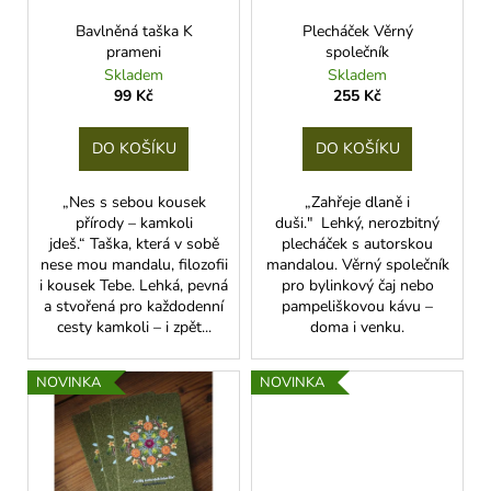
r
ů
a
o
Bavlněná taška K
Plecháček Věrný
j
prameni
společník
d
Skladem
Skladem
í
u
99 Kč
255 Kč
t
k
?
t
DO KOŠÍKU
DO KOŠÍKU
ů
„Nes s sebou kousek
„Zahřeje dlaně i
přírody – kamkoli
duši." Lehký, nerozbitný
jdeš.“ Taška, která v sobě
plecháček s autorskou
HLEDAT
nese mou mandalu, filozofii
mandalou. Věrný společník
i kousek Tebe. Lehká, pevná
pro bylinkový čaj nebo
a stvořená pro každodenní
pampeliškovou kávu –
cesty kamkoli – i zpět...
doma i venku.
NOVINKA
NOVINKA