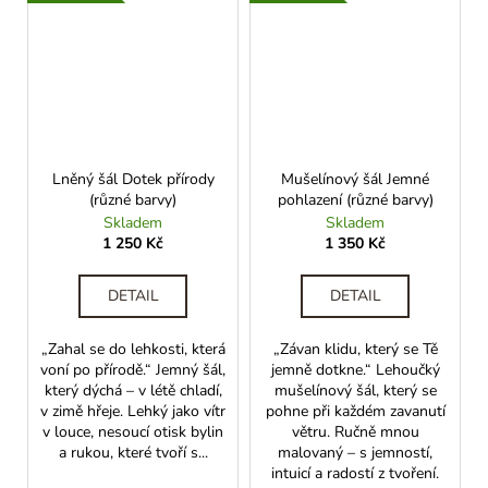
Lněný šál Dotek přírody
Mušelínový šál Jemné
(různé barvy)
pohlazení (různé barvy)
Skladem
Skladem
1 250 Kč
1 350 Kč
DETAIL
DETAIL
„Zahal se do lehkosti, která
„Závan klidu, který se Tě
voní po přírodě.“ Jemný šál,
jemně dotkne.“ Lehoučký
který dýchá – v létě chladí,
mušelínový šál, který se
v zimě hřeje. Lehký jako vítr
pohne při každém zavanutí
v louce, nesoucí otisk bylin
větru. Ručně mnou
a rukou, které tvoří s...
malovaný – s jemností,
intuicí a radostí z tvoření.