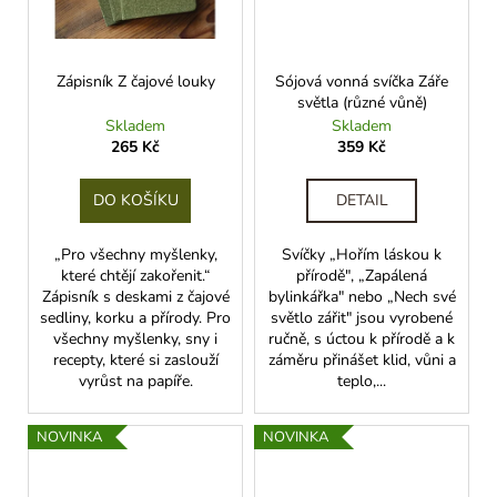
Zápisník Z čajové louky
Sójová vonná svíčka Záře
světla (různé vůně)
Skladem
Skladem
265 Kč
359 Kč
DO KOŠÍKU
DETAIL
„Pro všechny myšlenky,
Svíčky „Hořím láskou k
které chtějí zakořenit.“
přírodě", „Zapálená
Zápisník s deskami z čajové
bylinkářka" nebo „Nech své
sedliny, korku a přírody. Pro
světlo zářit" jsou vyrobené
všechny myšlenky, sny i
ručně, s úctou k přírodě a k
recepty, které si zaslouží
záměru přinášet klid, vůni a
vyrůst na papíře.
teplo,...
NOVINKA
NOVINKA