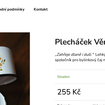
dní podmínky
Kontakt
Co potřebujete najít?
Plecháček Vě
HLEDAT
„Zahřeje dlaně i duši."
Lehký
společník pro bylinkový čaj
Skladem
255 Kč
Měrná
cena: