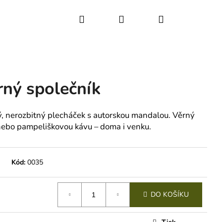
Hledat
Přihlášení
Nákupní
košík
rný společník
, nerozbitný plecháček s autorskou mandalou. Věrný
 nebo pampeliškovou kávu – doma i venku.
Kód:
0035
DO KOŠÍKU