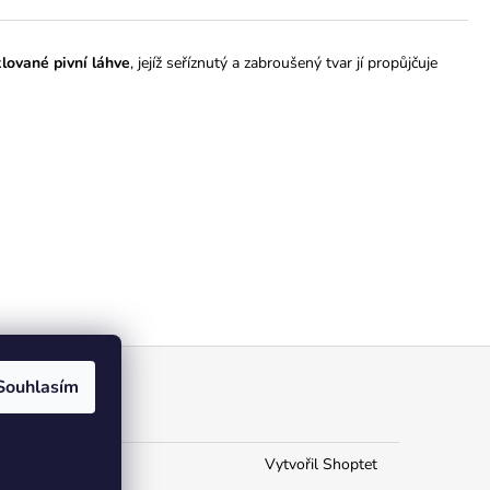
klované pivní láhve
, jejíž seříznutý a zabroušený tvar jí propůjčuje
Souhlasím
Vytvořil Shoptet