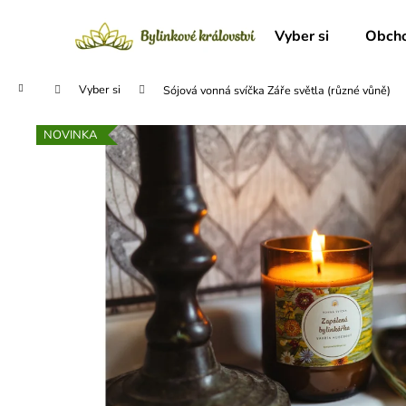
K
Přejít
na
o
Vyber si
Obcho
obsah
Zpět
Zpět
š
do
do
í
Domů
Vyber si
Sójová vonná svíčka Záře světla (různé vůně)
obchodu
obchodu
k
NOVINKA