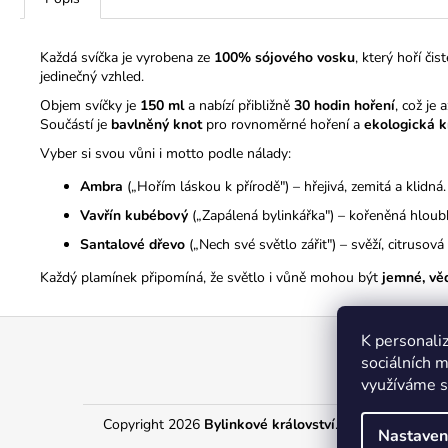
Každá svíčka je vyrobena ze
100% sójového vosku
, který hoří či
jedinečný vzhled.
Objem svíčky je
150 ml
a nabízí přibližně
30 hodin hoření
, což je
Součástí je
bavlněný knot
pro rovnoměrné hoření a
ekologická k
Vyber si svou vůni i motto podle nálady:
Ambra
(„
Hořím láskou k přírodě")
– hřejivá, zemitá a klidná.
Vavřín kubébový
(„
Zapálená bylinkářka") –
kořeněná hloubka
Santalové dřevo
(„
Nech své světlo zářit")
– svěží, citrusová
Každý plamínek připomíná, že světlo i vůně mohou být
jemné, vě
Z
K personaliz
á
sociálních m
p
využíváme s
a
Copyright 2026
Bylinkové království
. Všechna práva v
t
Nastaven