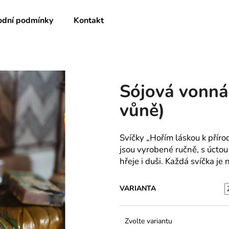
dní podmínky
Kontakt
Co potřebujete najít?
Sójová vonná 
HLEDAT
vůně)
Svíčky
„
Hořím láskou k příro
jsou vyrobené ručně, s úctou 
hřeje i duši. Každá svíčka je
VARIANTA
Zvolte variantu