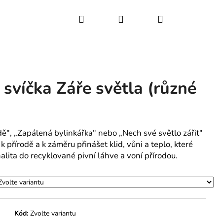
Hledat
Přihlášení
Nákupní
košík
svíčka Záře světla (různé
dě",
„
Zapálená bylinkářka" nebo
„
Nech své světlo zářit"
k přírodě a k záměru přinášet klid, vůni a teplo, které
 nalita do recyklované pivní láhve a voní přírodou.
Kód:
Zvolte variantu