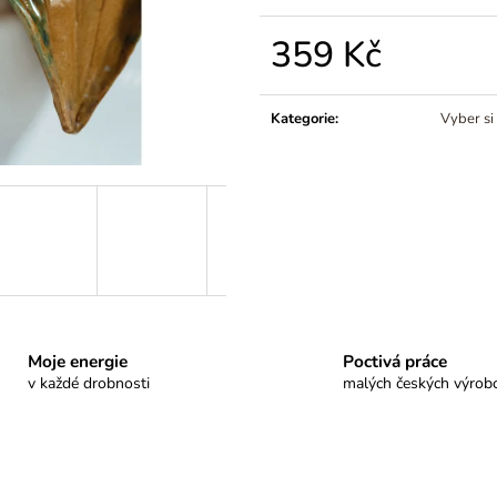
359 Kč
Měrná
cena:
Kategorie
:
Vyber si
Moje energie
Poctivá práce
v každé drobnosti
malých českých výrob