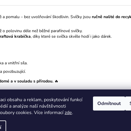
stě a pomalu – bez uvolňování škodlivin. Svíčky jsou
ručně nalité do recy
 až o polovinu déle než běžné parafínové svíčky.
raftová krabička
, díky které se svíčka skvěle hodí i jako dárek.
 a vnitřní síla.
 a povzbuzující.
domé a v souladu s přírodou.
🔥
aci obsahu a reklam, poskytování funkcí
Odmítnout
kpramenizdravi.cz
édií a analýze naší návštěvnosti
oubory cookies. Více informací
zde
.
yhrazena.
Upravit nastavení cookies
í