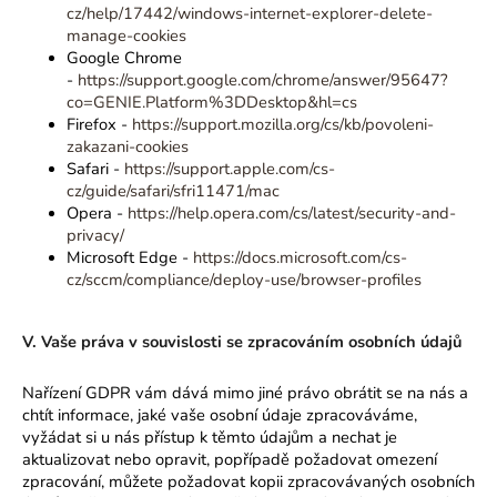
cz/help/17442/windows-internet-explorer-delete-
manage-cookies
Google Chrome
-
https://support.google.com/chrome/answer/95647?
co=GENIE.Platform%3DDesktop&hl=cs
Firefox -
https://support.mozilla.org/cs/kb/povoleni-
zakazani-cookies
Safari -
https://support.apple.com/cs-
cz/guide/safari/sfri11471/mac
Opera -
https://help.opera.com/cs/latest/security-and-
privacy/
Microsoft Edge -
https://docs.microsoft.com/cs-
cz/sccm/compliance/deploy-use/browser-profiles
V. Vaše práva v souvislosti se zpracováním osobních údajů
Nařízení GDPR vám dává mimo jiné právo obrátit se na nás a
chtít informace, jaké vaše osobní údaje zpracováváme,
vyžádat si u nás přístup k těmto údajům a nechat je
aktualizovat nebo opravit, popřípadě požadovat omezení
zpracování, můžete požadovat kopii zpracovávaných osobních