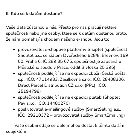
II. Kdo se k datům dostane?
Vaše data zůstanou u nás. Přesto pro nás pracují některé
společnosti nebo jiné osoby, které se k datům dostanou proto,
že nám pomáhají s chodem našeho e-shopu. Jsou to:
provozovatel e-shopové platformy Shoptet (společnost
Shoptet a.s., se sídlem Dvořeckého 628/8, Břevnov, 169
00, Praha 6, IČ 289 35 675, společnost je zapsaná u
Městského soudu v Praze, oddíl B vložka 25 395)
společnosti podílející se na expedici zboží (Česká pošta,
s.p., IČO: 47114983; Zásilkovna s.r.o., IČO: 28408306;
Direct Parcel Distribution CZ s.r.o. (PPL), IČO:
25194798)
společnosti podílející se na expedici plateb (Shoptet
Pay s.r.o., IČO: 14480270)
poskytovatel e-mailingové služby (SmartSelling a.s.,
IČO: 29210372 – provozovatel služby SmartEmailing)
Vaše osobní údaje se dále mohou dostat k těmto dalším
subjektům: