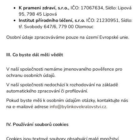
K prameni zdraví, s.r.o.,
IČO: 17067634, Sídlo: Lipová
95, 798 45 Lipová
Institut přírodního léčení, s.r.o.
IČO: 21230951, Sídlo:
tř. Svobody 647/6, 779 00 Olomouc
Osobní údaje zpracováváme pouze na území Evropské unie.
III. Co byste dál měli vědět
V naší společnosti nemáme jmenovaného pověřence pro
ochranu osobních údajů.
V naší společnosti nedochází k rozhodování na základě
automatického zpracování či profilování.
Pokud byste měli k osobním údajům otázky, kontaktujte nás
na e-mailové adrese
info@bylinkovekralovstvi.cz
.
IV. Používání souborů cookies
Cookies jsou textové soubory obsahující malé množství