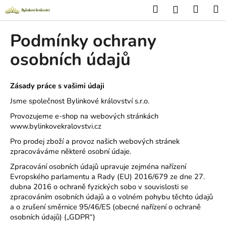
K
Přejít
Hledat
Nákup
M
Přihlášení
na
o
obsah
Zpět
Zpět
košík
š
Podmínky ochrany
í
C
osobních údajů
k
o
p
Zásady práce s vašimi údaji
o
Jsme společnost Bylinkové království s.r.o.
t
Provozujeme e-shop na webových stránkách
ř
www.bylinkovekralovstvi.cz
e
Pro prodej zboží a provoz našich webových stránek
b
zpracováváme některé osobní údaje.
u
Zpracování osobních údajů upravuje zejména nařízení
j
Evropského parlamentu a Rady (EU) 2016/679 ze dne 27.
e
dubna 2016 o ochraně fyzických sobo v souvislosti se
zpracováním osobních údajů a o volném pohybu těchto údajů
t
a o zrušení směrnice 95/46/ES (obecné nařízení o ochraně
e
osobních údajů) („GDPR“)
n