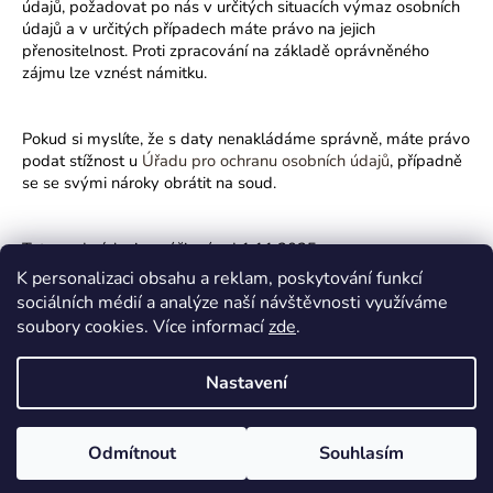
údajů, požadovat po nás v určitých situacích výmaz osobních
údajů a v určitých případech máte právo na jejich
přenositelnost. Proti zpracování na základě oprávněného
zájmu lze vznést námitku.
Pokud si myslíte, že s daty nenakládáme správně, máte právo
podat stížnost u
Úřadu pro ochranu osobních údajů
, případně
se se svými nároky obrátit na soud.
Tyto podmínky jsou účinné od 1.11.2025
K personalizaci obsahu a reklam, poskytování funkcí
Z
sociálních médií a analýze naší návštěvnosti využíváme
á
kpramenizdravi.cz
soubory cookies. Více informací
zde
.
p
a
Nastavení
Vytvořil Shoptet
t
í
Copyright 2026
Bylinkové království
. Všechna práva vyhrazena.
Odmítnout
Souhlasím
Upravit nastavení cookies