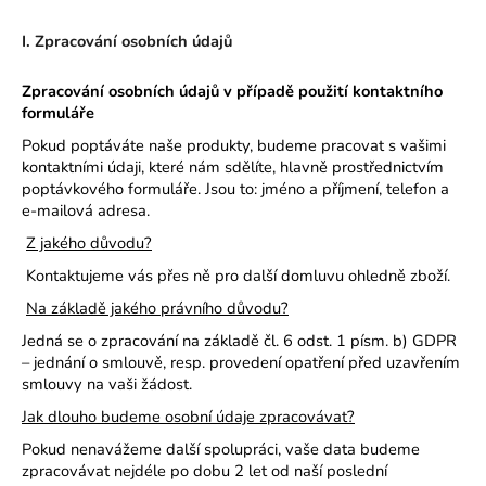
a
I. Zpracování osobních údajů
j
í
Zpracování osobních údajů v případě použití kontaktního
t
formuláře
?
Pokud poptáváte naše produkty, budeme pracovat s vašimi
kontaktními údaji, které nám sdělíte, hlavně prostřednictvím
poptávkového formuláře. Jsou to: jméno a příjmení, telefon a
e-mailová adresa.
Z jakého důvodu?
HLEDAT
Kontaktujeme vás přes ně pro další domluvu ohledně zboží.
Na základě jakého právního důvodu?
Jedná se o zpracování na základě čl. 6 odst. 1 písm. b) GDPR
– jednání o smlouvě, resp. provedení opatření před uzavřením
smlouvy na vaši žádost.
Jak dlouho budeme osobní údaje zpracovávat?
Pokud nenavážeme další spolupráci, vaše data budeme
zpracovávat nejdéle po dobu 2 let od naší poslední